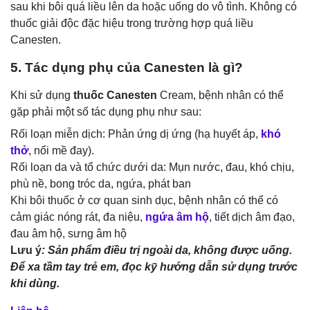
sau khi bôi quá liều lên da hoặc uống do vô tình. Không có
thuốc giải độc đặc hiệu trong trường hợp quá liều
Canesten.
5. Tác dụng phụ của Canesten là gì?
Khi sử dụng
thuốc Canesten
Cream, bệnh nhân có thể
gặp phải một số tác dụng phụ như sau:
Rối loạn miễn dịch: Phản ứng dị ứng (hạ huyết áp,
khó
thở
, nổi mề đay).
Rối loạn da và tổ chức dưới da: Mụn nước, đau, khó chịu,
phù nề, bong tróc da, ngứa, phát ban
Khi bôi thuốc ở cơ quan sinh dục, bệnh nhân có thể có
cảm giác nóng rát, đa niệu,
ngứa âm hộ
, tiết dịch âm đạo,
đau âm hộ, sưng âm hộ
Lưu ý
: Sản phẩm điều trị ngoài da, không được uống.
Để xa tầm tay trẻ em, đọc kỹ hướng dẫn sử dụng trước
khi dùng.