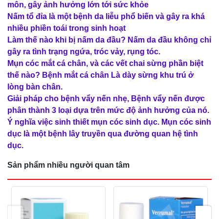
môn, gây ảnh hưởng lớn tới sức khỏe
Nấm tổ đỉa là một bệnh da liễu phổ biến và gây ra khá
nhiều phiền toái trong sinh hoạt
Làm thế nào khi bị nấm da đầu? Nấm da đầu không chỉ
gây ra tình trạng ngứa, tróc vảy, rụng tóc.
Mụn cóc mắt cá chân, và các vết chai sừng phần biệt
thế nào? Bệnh mắt cá chân Là dày sừng khu trú ở
lòng bàn chân.
Giải pháp cho bệnh vẩy nến nhẹ, Bệnh vẩy nến được
phân thành 3 loại dựa trên mức độ ảnh hưởng của nó.
Ý nghĩa việc sinh thiết mụn cóc sinh dục. Mụn cóc sinh
dục là một bệnh lây truyền qua đường quan hệ tình
dục.
Sản phẩm nhiều người quan tâm