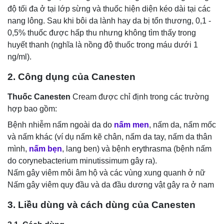
độ tối đa ở tại lớp sừng và thuốc hiện diện kéo dài tại các
nang lông. Sau khi bôi da lành hay da bị tổn thương, 0,1 -
0,5% thuốc được hấp thu nhưng không tìm thấy trong
huyết thanh (nghĩa là nồng độ thuốc trong máu dưới 1
ng/ml).
2. Công dụng của Canesten
Thuốc Canesten
Cream được chỉ định trong các trường
hợp bao gồm:
Bệnh nhiễm nấm ngoài da do
nấm men
, nấm da, nấm mốc
và nấm khác (ví dụ nấm kẽ chân, nấm da tay, nấm da thân
mình,
nấm bẹn
, lang ben) và bệnh erythrasma (bệnh nấm
do corynebacterium minutissimum gây ra).
Nấm gây viêm môi âm hộ và các vùng xung quanh ở nữ
Nấm gây viêm quy đầu và da đầu dương vật gây ra ở nam
3. Liều dùng và cách dùng của Canesten