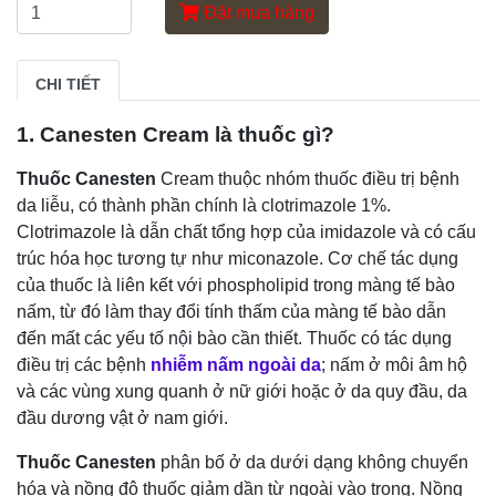
Đặt mua hàng
CHI TIẾT
1. Canesten Cream là thuốc gì?
Thuốc Canesten
Cream thuộc nhóm thuốc điều trị bệnh
da liễu, có thành phần chính là clotrimazole 1%.
Clotrimazole là dẫn chất tổng hợp của imidazole và có cấu
trúc hóa học tương tự như miconazole. Cơ chế tác dụng
của thuốc là liên kết với phospholipid trong màng tế bào
nấm, từ đó làm thay đổi tính thấm của màng tế bào dẫn
đến mất các yếu tố nội bào cần thiết. Thuốc có tác dụng
điều trị các bệnh
nhiễm nấm ngoài da
; nấm ở môi âm hộ
và các vùng xung quanh ở nữ giới hoặc ở da quy đầu, da
đầu dương vật ở nam giới.
Thuốc Canesten
phân bố ở da dưới dạng không chuyển
hóa và nồng độ thuốc giảm dần từ ngoài vào trong. Nồng