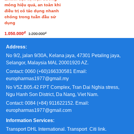
móng hiệu quả, an toàn khi
điều trị có tác dụng nhanh
chóng trong tuần đầu sử
dụng
đ
1.050.000
đ
1.200.000
Address:
No 9/2, jalan 9/30A, Kelana jaya, 47301 Petaling jaya,
Selangor, Malaysia MAL 20001920 AZ.
Contact: 0060 (+60)166330581 Email:
europharmas1977@gmail.my
No V5Z.B05.42 FPT Complex, Tran Dai Nghia stress,
Ngu Hanh Son District, Da Nang, Viet Nam.
Contact: 0084 (+84) 911622152. Email:
europharmas1977@gmail.com
Information Services:
Transport
DHL International. Transport
Citi link.