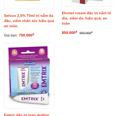
Elomet cream đặc trị nấm tổ
Selsun 2,5% 75ml trị nấm da
đỉa, viêm da, hiệu quả, an
đầu, viêm chân tóc hiệu quả
toàn
an toàn.
đ
850.000
đ
950.000
đ
Giá bán:
750.000
Emtrix đặc trị loạn dưỡng