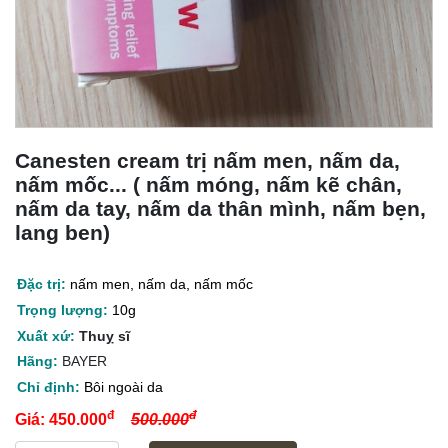
Canesten cream trị nấm men, nấm da,
nấm mốc... ( nấm móng, nấm kẽ chân,
nấm da tay, nấm da thân mình, nấm bẹn,
lang ben)
Đặc trị:
nấm men, nấm da, nấm mốc
Trọng lượng:
10g
Xuất xứ:
Thuỵ sĩ
Hãng:
BAYER
Chỉ định:
Bôi ngoài da
đ
đ
Giá:
450.000
500.000