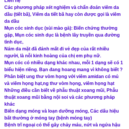
Liên hệ
Các phương pháp xét nghiệm và chẩn đoán viêm da
dầu (tiết bã), Viêm da tiết bã hay còn được gọi là viêm
da dầu
Mụn cóc sinh dục (sùi mào gà): Biến chứng thường
gặp, Mụn cóc sinh dục là bệnh lây truyền qua đường
tình dục,
Nám da mặt đã đánh mất đi vẻ đẹp của rất nhiều
người, là nỗi kinh hoàng của chị em phụ nữ.
Mụn cóc có nhiều dạng khác nhau, mỗi 1 dạng sẽ có 1
biểu hiện riêng. Bạn đang hoang mang vì không biết ?
Phân biệt ung thư vòm họng với viêm amidan có mủ
và viêm họng hạt,ng thư vòm họng, viêm họng hạt
Những điều cần biết về phẫu thuật xoang mũi, Phẫu
thuật xoang mũi bằng nội soi và các phương pháp
khác
Biến dạng móng và loạn dưỡng móng, Các dấu hiệu
bất thường ở móng tay (bệnh móng tay)
Bệnh trĩ ngoại có thể gây chảy máu, nứt và ngứa hậu