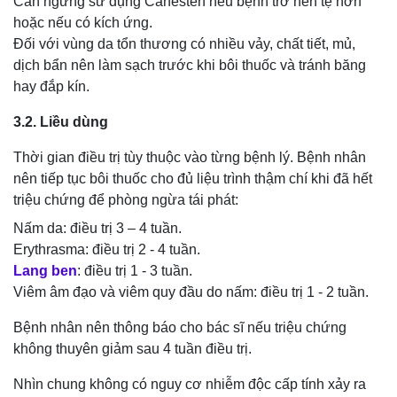
Cần ngưng sử dụng Canesten nếu bệnh trở nên tệ hơn
hoặc nếu có kích ứng.
Đối với vùng da tổn thương có nhiều vảy, chất tiết, mủ,
dịch bẩn nên làm sạch trước khi bôi thuốc và tránh băng
hay đắp kín.
3.2. Liều dùng
Thời gian điều trị tùy thuộc vào từng bệnh lý. Bệnh nhân
nên tiếp tục bôi thuốc cho đủ liệu trình thậm chí khi đã hết
triệu chứng để phòng ngừa tái phát:
Nấm da: điều trị 3 – 4 tuần.
Erythrasma: điều trị 2 - 4 tuần.
Lang ben
: điều trị 1 - 3 tuần.
Viêm âm đạo và viêm quy đầu do nấm: điều trị 1 - 2 tuần.
Bệnh nhân nên thông báo cho bác sĩ nếu triệu chứng
không thuyên giảm sau 4 tuần điều trị.
Nhìn chung không có nguy cơ nhiễm độc cấp tính xảy ra