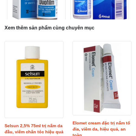
Xem thêm sản phẩm cùng chuyên mục
Verrumal là thuốc gì?
Duofilm là thuốc gì? tác
verrumal đặc trị sùi mào gà,
dụng của thuốc Duofilm với
mụn cóc sinh dục do virus
mụn cóc vius hpv?
HPV gay ra, xuất xứ Đức
c
đ
480.000
đ
520.000
đ
1.100.000
đ
1.200.000
Elomet cream đặc trị nấm tổ
Selsun 2,5% 75ml trị nấm da
đỉa, viêm da, hiệu quả, an
đầu, viêm chân tóc hiệu quả
toàn