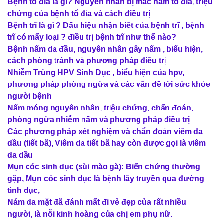
Bệnh tổ đỉa là gì? Nguyên nhân bị mắc nấm tổ đỉa, triệu
chứng của bệnh tổ đỉa và cách điều trị
Bệnh trĩ là gì ? Dấu hiệu nhận biết của bệnh trĩ , bệnh
trĩ có mấy loại ? điều trị bệnh trĩ như thế nào?
Bệnh nấm da đầu, nguyên nhân gây nấm , biểu hiện,
cách phòng tránh và phương pháp điều trị
Nhiễm Trùng HPV Sinh Dục , biểu hiện của hpv,
phương pháp phòng ngừa và các vấn đề tới sức khỏe
người bệnh
Nấm móng nguyên nhân, triệu chứng, chẩn đoán,
phòng ngừa nhiễm nấm và phương pháp điều trị
Các phương pháp xét nghiệm và chẩn đoán viêm da
dầu (tiết bã), Viêm da tiết bã hay còn được gọi là viêm
da dầu
Mụn cóc sinh dục (sùi mào gà): Biến chứng thường
gặp, Mụn cóc sinh dục là bệnh lây truyền qua đường
tình dục,
Nám da mặt đã đánh mất đi vẻ đẹp của rất nhiều
người, là nỗi kinh hoàng của chị em phụ nữ.