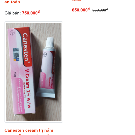
an toàn.
đ
850.000
đ
950.000
đ
Giá bán:
750.000
Canesten cream trị nấm