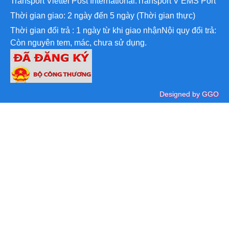
Transport
Viettel Post International.Transport V EMS Port
Thời gian giao: 2 ngày đến 5 ngày (Thời gian thực)
Thời gian đổi trả : 1 ngày từ khi giao nhậnNội quy đổi trả:
Còn nguyên tem, mác, chưa sử dụng.
Designed by GGO