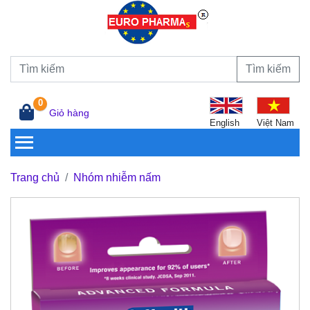
Tìm kiếm
0
Giỏ hàng
English
Việt Nam
Trang chủ
Nhóm nhiễm nấm