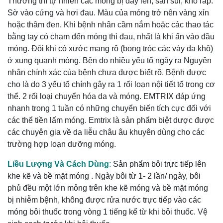
Thường thì tự nhiên các móng bị dày lên, sần sùi, khô ráp.
Sờ vào cứng và hơi đau. Màu của móng trở nên vàng xỉn
hoặc thâm đen. Khi bệnh nhân cầm nắm hoặc các thao tác
bằng tay có chạm đến móng thì đau, nhất là khi ấn vào đầu
móng. Đôi khi có xước mang rô (bong tróc các vảy da khô)
ở xung quanh móng. Bện do nhiều yếu tố ngây ra Nguyên
nhân chính xác của bệnh chưa được biết rõ. Bệnh được
cho là do 3 yếu tố chính gây ra 1 rối loạn nội tiết tố trong cơ
thể. 2 rối loại chuyển hóa da và móng. EMTRIX đáp ứng
nhanh trong 1 tuần có những chuyển biến tích cực đối với
các thể tiền lấm móng. Emtrix là sản phẩm biệt dược được
các chuyên gia về da liễu châu âu khuyên dùng cho các
trường hợp loạn dưỡng móng.
Liều Lượng Và Cách Dùng
:
Sản phẩm bôi trực tiếp lên
khe kẽ và bề mặt móng . Ngày bôi từ 1- 2 lần/ ngày, bôi
phủ đều một lớn mỏng trên khe kẽ móng và bề mặt móng
bị nhiễm bệnh, không được rửa nước trực tiếp vào các
móng bôi thuốc trong vòng 1 tiếng kể từ khi bôi thuốc. Vệ