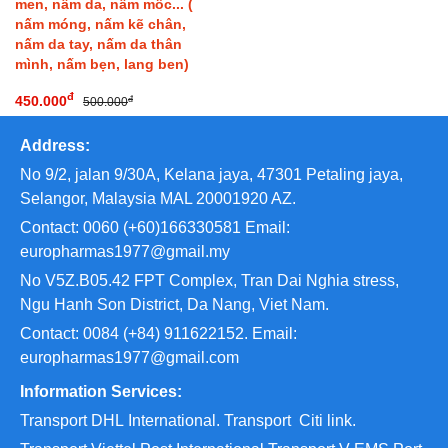
men, nấm da, nấm mốc... (
nấm móng, nấm kẽ chân,
nấm da tay, nấm da thân
mình, nấm bẹn, lang ben)
đ
450.000
đ
500.000
Address:
No 9/2, jalan 9/30A, Kelana jaya, 47301 Petaling jaya,
Selangor, Malaysia MAL 20001920 AZ.
Contact: 0060 (+60)166330581 Email:
europharmas1977@gmail.my
No V5Z.B05.42 FPT Complex, Tran Dai Nghia stress,
Ngu Hanh Son District, Da Nang, Viet Nam.
Contact: 0084 (+84) 911622152. Email:
europharmas1977@gmail.com
Information Services:
Transport
DHL International. Transport
Citi link.