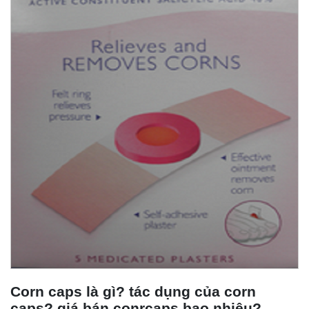
Corn caps là gì? tác dụng của corn
caps? giá bán conrcaps bao nhiêu?