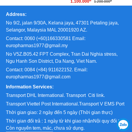
1.100.000
đ
1.200.000
Address:
No 9/2, jalan 9/30A, Kelana jaya, 47301 Petaling jaya,
Selangor, Malaysia MAL 20001920 AZ.
Contact: 0060 (+60)166330581 Email:
europharmas1977@gmail.my
No V5Z.B05.42 FPT Complex, Tran Dai Nghia stress,
Ngu Hanh Son District, Da Nang, Viet Nam.
Contact: 0084 (+84) 911622152. Email:
europharmas1977@gmail.com
Information Services:
Transport
DHL International. Transport
Citi link.
Transport
Viettel Post International.Transport V EMS Port
Thời gian giao: 2 ngày đến 5 ngày (Thời gian thực)
Thời gian đổi trả : 1 ngày từ khi giao nhậnNội quy đổi trả:
Còn nguyên tem, mác, chưa sử dụng.