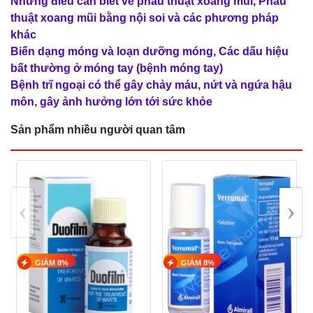
Những điều cần biết về phẫu thuật xoang mũi, Phẫu
thuật xoang mũi bằng nội soi và các phương pháp
khác
Biến dạng móng và loạn dưỡng móng, Các dấu hiệu
bất thường ở móng tay (bệnh móng tay)
Bệnh trĩ ngoại có thể gây chảy máu, nứt và ngứa hậu
môn, gây ảnh hưởng lớn tới sức khỏe
Sản phẩm nhiều người quan tâm
‹
›
GIẢM 8%
GIẢM 8%