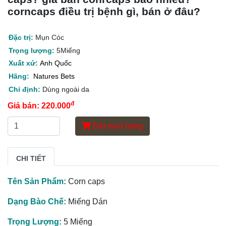
corncaps điều trị bệnh gì, bán ở đâu?
Đặc trị:
Mụn Cóc
Trọng lượng:
5Miếng
Xuất xứ:
Anh Quốc
Hãng:
Natures Bets
Chỉ định:
Dùng ngoài da
đ
Giá bán:
220.000
Đặt mua hàng
CHI TIẾT
Tên Sản Phẩm:
Corn caps
Dạng Bào Chế:
Miếng Dán
Trọng Lượng:
5 Miếng