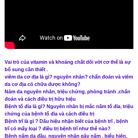
Vai trò của vitamin và khoáng chất dối với cơ thể là sự
bổ sung cần thiết .
viêm da cơ địa là gì? nguyên nhân? chẩn đoán và viêm
da cơ địa có chữa được không?
Nám da nguyên nhân, triệu chứng, phòng tránh ,chẩn
đoán và cách điều trị hữu hiệu
Bệnh tổ đỉa là gì? Nguyên nhân bị mắc nấm tổ đỉa, triệu
chứng của bệnh tổ đỉa và cách điều trị
Bệnh trĩ là gì ? Dấu hiệu nhận biết của bệnh trĩ , bệnh
trĩ có mấy loại ? điều trị bệnh trĩ như thế nào?
Bệnh nấm da đầu, nguyên nhân gây nấm , biểu hiện,