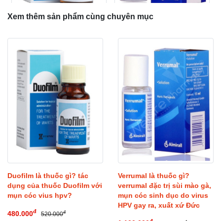
Xem thêm sản phẩm cùng chuyên mục
Verrumal là thuốc gì?
Duofilm là thuốc gì? tác
verrumal đặc trị sùi mào gà,
dụng của thuốc Duofilm với
mụn cóc sinh dục do virus
mụn cóc vius hpv?
HPV gay ra, xuất xứ Đức
đ
480.000
đ
520.000
đ
1.100.000
đ
1.200.000
Verrumal là thuốc gì?
Duofilm là thuốc gì? tác
verrumal đặc trị sùi mào gà,
dụng của thuốc Duofilm với
mụn cóc sinh dục do virus
mụn cóc vius hpv?
HPV gay ra, xuất xứ Đức
đ
480.000
đ
520.000
đ