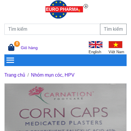
Tìm kiếm
0
Giỏ hàng
English
Việt Nam
Trang chủ
Nhóm mụn cóc, HPV