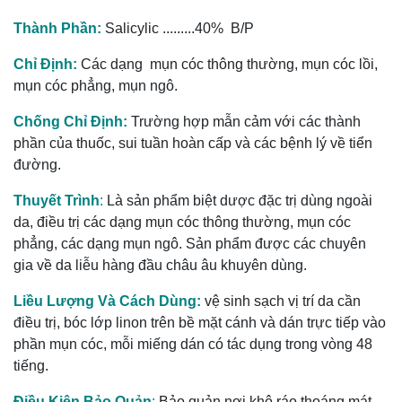
Thành Phần:
Salicylic .........40% B/P
Chỉ Định:
Các dạng mụn cóc thông thường, mụn cóc lồi,
mụn cóc phẳng, mụn ngô.
Chống Chỉ Định:
Trường hợp mẫn cảm với các thành
phần của thuốc, sui tuần hoàn cấp và các bệnh lý về tiển
đường.
Thuyết Trình
:
Là sản phẩm biệt dược đặc trị dùng ngoài
da, điều trị các dạng mụn cóc thông thường, mụn cóc
phẳng, các dạng mụn ngô. Sản phẩm được các chuyên
gia về da liễu hàng đầu châu âu khuyên dùng.
Liều Lượng Và Cách Dùng:
vệ sinh sạch vị trí da cần
điều trị, bóc lớp linon trên bề mặt cánh và dán trực tiếp vào
phần mụn cóc, mỗi miếng dán có tác dụng trong vòng 48
tiếng.
Điều Kiện Bảo Quản
:
Bảo quản nơi khô ráo thoáng mát