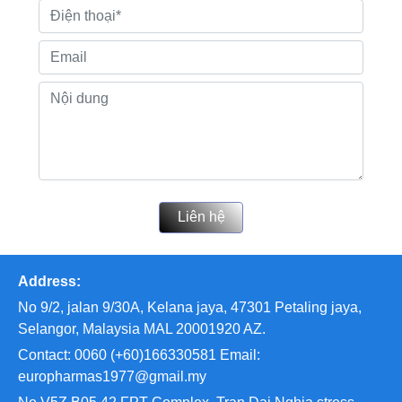
Liên hệ
Address:
No 9/2, jalan 9/30A, Kelana jaya, 47301 Petaling jaya,
Selangor, Malaysia MAL 20001920 AZ.
Contact: 0060 (+60)166330581 Email:
europharmas1977@gmail.my