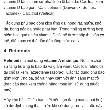
vitamin D làm chậm sự phát triển tế bào da. Các loại kem
vitamin D bao gồm: Calcipotriene (Daivonex, Sorilux,
Taclonex), Calcitriol (Vertical).
Tác dụng phụ bao gồm kích ứng da, nóng rát, ngứa, khô
da, bong tróc da hoặc phát ban. Trong những trường hợp
hiếm hoi, quá nhiều vitamin D có thể được hấp thụ vào cơ
thể, điều này có thể dẫn đến tăng mức canxi.
4. Retinoids
Retinoids
là một dạng
vitamin A nhân tạo
. Nó làm chậm
sự tăng trưởng tế bào da và giảm viêm. Các loại retinoids
tại chỗ là kem Tazarotene(Tazorac). Các tác dụng phụ bao
gồm kích ứng da, đỏ và nhạy cảm với ánh sáng mặt trời
(bạn cần thoa kem chống nắng trong khi sử dụng thuốc
này).
Hãy cho bác sĩ của bạn biết nếu bạn đang mang thai hoặc
có dự định mang thai trước khi sử dụng, bởi vì thuốc này