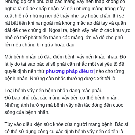
Nhưng độ che phủ của các mảng vảy nến thấp không có
nghĩa là nó dễ chấp nhận. Vì nếu những mảng trắng này
xuất hiện ở những nơi dễ thấy như tay hoặc chân, thì sẽ
rất bất tiện khi ra ngoài mà không mặc áo dài tay và quần
dài để che chúng đi. Ngoài ra, bệnh vẩy nến ở các khu vực
nhỏ có thể phát triển thành các mảng lớn và độ che phủ
lớn nếu chúng bị ngứa hoặc đau.
Mỗi bệnh nhân có đặc điểm bệnh vẩy nến khác nhau. Đó
là lý do tại sao bác sĩ sẽ phải cân nhắc một vài yếu tố để
quyết định nên thử
phương pháp điều trị
nào cho từng
bệnh nhân. Những cân nhắc thường được xét tới là:
Loại bệnh vẩy nến bệnh nhân đang mắc phải.
Độ bao phủ của các mảng vảy trên cơ thể bệnh nhân.
Những ảnh hưởng mà bệnh vẩy nến tác động đến cuộc
sống của bệnh nhân.
Tùy vào điều kiện sức khỏe của người mang bệnh. Bác sĩ
có thể sử dụng công cụ xác định bệnh vẩy nến có tên là