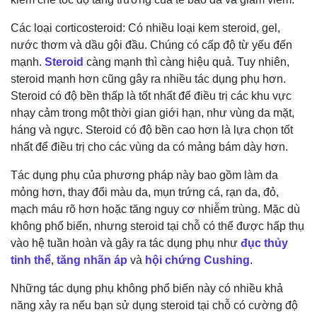
Các loại corticosteroid: Có nhiều loại kem steroid, gel,
nước thơm và dầu gội đầu. Chúng có cấp độ từ yếu đến
mạnh.
Steroid
càng mạnh thì càng hiệu quả. Tuy nhiên,
steroid mạnh hơn cũng gây ra nhiều tác dụng phụ hơn.
Steroid có độ bền thấp là tốt nhất để điều trị các khu vực
nhạy cảm trong một thời gian giới hạn, như vùng da mặt,
háng và ngực. Steroid có độ bền cao hơn là lựa chọn tốt
nhất để điều trị cho các vùng da có mảng bám dày hơn.
Tác dụng phụ của phương pháp này bao gồm làm da
mỏng hơn, thay đổi màu da, mụn trứng cá, rạn da, đỏ,
mạch máu rõ hơn hoặc tăng nguy cơ nhiễm trùng. Mặc dù
không phổ biến, nhưng steroid tại chỗ có thể được hấp thụ
vào hệ tuần hoàn và gây ra tác dụng phụ như
đục thủy
tinh thể
,
tăng nhãn áp
và
hội chứng Cushing
.
Những tác dụng phụ không phổ biến này có nhiều khả
năng xảy ra nếu bạn sử dụng steroid tại chỗ có cường độ