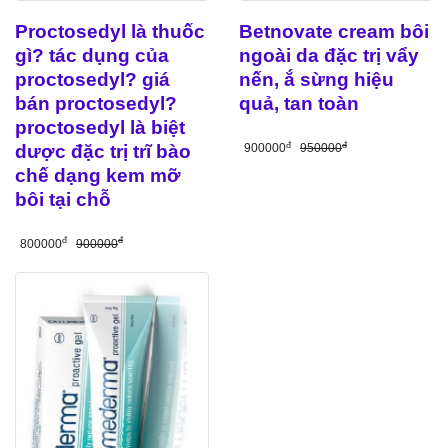
Proctosedyl là thuốc
Betnovate cream bôi
gì? tác dụng của
ngoài da đặc trị vẩy
proctosedyl? giá
nến, ắ sừng hiệu
bán proctosedyl?
quả, tan toàn
proctosedyl là biệt
đ
đ
dược đặc trị trĩ bào
900000
950000
chế dạng kem mỡ
bôi tại chỗ
đ
đ
800000
900000