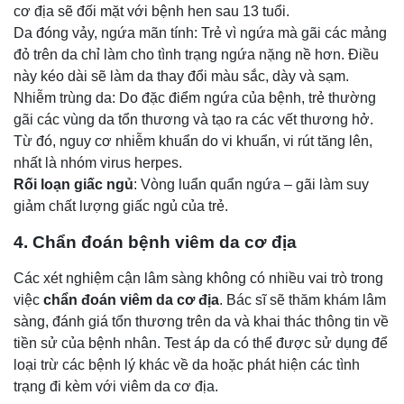
cơ địa sẽ đối mặt với bệnh hen sau 13 tuổi.
Da đóng vảy, ngứa mãn tính: Trẻ vì ngứa mà gãi các mảng
đỏ trên da chỉ làm cho tình trạng ngứa nặng nề hơn. Điều
này kéo dài sẽ làm da thay đổi màu sắc, dày và sạm.
Nhiễm trùng da: Do đặc điểm ngứa của bệnh, trẻ thường
gãi các vùng da tổn thương và tạo ra các vết thương hở.
Từ đó, nguy cơ nhiễm khuẩn do vi khuẩn, vi rút tăng lên,
nhất là nhóm virus herpes.
Rối loạn giấc ngủ
: Vòng luẩn quẩn ngứa – gãi làm suy
giảm chất lượng giấc ngủ của trẻ.
4. Chẩn đoán bệnh viêm da cơ địa
Các xét nghiệm cận lâm sàng không có nhiều vai trò trong
việc
chẩn đoán viêm da cơ địa
. Bác sĩ sẽ thăm khám lâm
sàng, đánh giá tổn thương trên da và khai thác thông tin về
tiền sử của bệnh nhân. Test áp da có thể được sử dụng để
loại trừ các bệnh lý khác về da hoặc phát hiện các tình
trạng đi kèm với viêm da cơ địa.