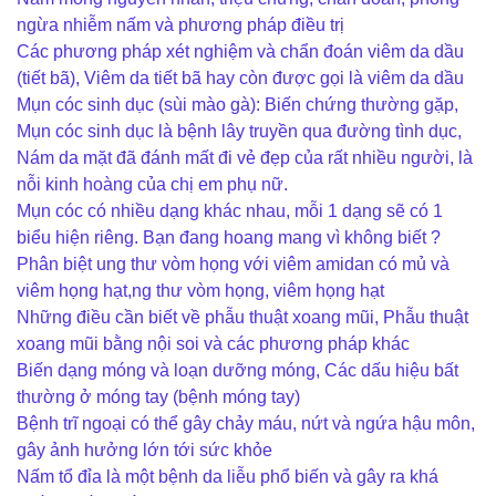
ngừa nhiễm nấm và phương pháp điều trị
Các phương pháp xét nghiệm và chẩn đoán viêm da dầu
(tiết bã), Viêm da tiết bã hay còn được gọi là viêm da dầu
Mụn cóc sinh dục (sùi mào gà): Biến chứng thường gặp,
Mụn cóc sinh dục là bệnh lây truyền qua đường tình dục,
Nám da mặt đã đánh mất đi vẻ đẹp của rất nhiều người, là
nỗi kinh hoàng của chị em phụ nữ.
Mụn cóc có nhiều dạng khác nhau, mỗi 1 dạng sẽ có 1
biểu hiện riêng. Bạn đang hoang mang vì không biết ?
Phân biệt ung thư vòm họng với viêm amidan có mủ và
viêm họng hạt,ng thư vòm họng, viêm họng hạt
Những điều cần biết về phẫu thuật xoang mũi, Phẫu thuật
xoang mũi bằng nội soi và các phương pháp khác
Biến dạng móng và loạn dưỡng móng, Các dấu hiệu bất
thường ở móng tay (bệnh móng tay)
Bệnh trĩ ngoại có thể gây chảy máu, nứt và ngứa hậu môn,
gây ảnh hưởng lớn tới sức khỏe
Nấm tổ đỉa là một bệnh da liễu phổ biến và gây ra khá