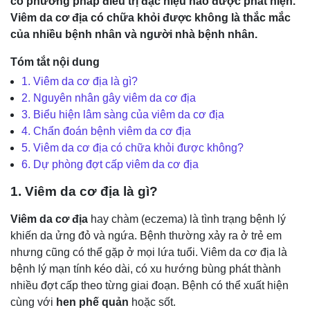
có phương pháp điều trị đặc hiệu nào được phát hiện.
Viêm da cơ địa có chữa khỏi được không là thắc mắc
của nhiều bệnh nhân và người nhà bệnh nhân.
Tóm tắt nội dung
1. Viêm da cơ địa là gì?
2. Nguyên nhân gây viêm da cơ địa
3. Biểu hiện lâm sàng của viêm da cơ địa
4. Chẩn đoán bệnh viêm da cơ địa
5. Viêm da cơ địa có chữa khỏi được không?
6. Dự phòng đợt cấp viêm da cơ địa
1. Viêm da cơ địa là gì?
Viêm da cơ địa
hay chàm (eczema) là tình trạng bệnh lý
khiến da ửng đỏ và ngứa. Bệnh thường xảy ra ở trẻ em
nhưng cũng có thể gặp ở mọi lứa tuổi. Viêm da cơ địa là
bệnh lý mạn tính kéo dài, có xu hướng bùng phát thành
nhiều đợt cấp theo từng giai đoạn. Bệnh có thể xuất hiện
cùng với
hen phế quản
hoặc sốt.