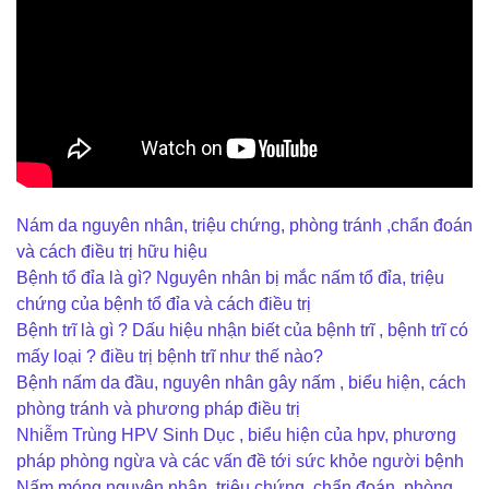
Nám da nguyên nhân, triệu chứng, phòng tránh ,chẩn đoán
và cách điều trị hữu hiệu
Bệnh tổ đỉa là gì? Nguyên nhân bị mắc nấm tổ đỉa, triệu
chứng của bệnh tổ đỉa và cách điều trị
Bệnh trĩ là gì ? Dấu hiệu nhận biết của bệnh trĩ , bệnh trĩ có
mấy loại ? điều trị bệnh trĩ như thế nào?
Bệnh nấm da đầu, nguyên nhân gây nấm , biểu hiện, cách
phòng tránh và phương pháp điều trị
Nhiễm Trùng HPV Sinh Dục , biểu hiện của hpv, phương
pháp phòng ngừa và các vấn đề tới sức khỏe người bệnh
Nấm móng nguyên nhân, triệu chứng, chẩn đoán, phòng