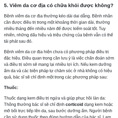
5. Viêm da cơ địa có chữa khỏi được không?
Bệnh viêm da cơ địa thường kéo dài dai dẳng. Bệnh nhân
cần được điều trị trong một khoảng thời gian dài, thường
nhiều tháng đến nhiều năm để được kiểm soát tốt. Tuy
nhiên, những dấu hiệu và triệu chứng của bệnh vẫn có thể
tái phát sau đó.
Bệnh viêm da cơ địa hiện chưa có phương pháp điều trị
đặc hiệu. Điều quan trọng cần lưu ý là việc chẩn đoán sớm
và điều trị sớm sẽ mang lại nhiều lợi ích. Nếu kem dưỡng
ẩm da và các biện pháp tự chăm sóc ở nhà không có hiệu
quả, bác sĩ sẽ chỉ định một trong các phương pháp sau:
Thuốc:
Thuốc dạng kem điều trị ngứa và giúp phục hồi làn da:
Thông thường bác sĩ sẽ chỉ định
corticoid
dạng kem hoặc
mỡ bôi trực tiếp lên da, sau bước dưỡng ẩm. Người bệnh
cần sử dụng thuốc theo đúng hướng dẫn của bác sĩ. Lạm