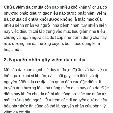
Chữa viêm da cơ địa
còn gặp nhiều khó khăn vì chưa có
phương pháp điều trị đặc hiệu nào được phát hiện.
Viêm
da cơ địa có chữa khỏi được không
là thắc mắc của
nhiều bệnh nhân và người nhà bệnh nhân, tuy nhiên hiện
nay việc điều trị chỉ tập trung vào mục tiêu giảm nhẹ triệu
chứng và ngăn ngừa các đợt cấp như tránh dùng chất tẩy
rửa, dưỡng ẩm da thường xuyên, bôi thuốc dạng kem
hoặc mỡ.
2. Nguyên nhân gây viêm da cơ địa
Một làn da khỏe mạnh sẽ duy trì được độ ẩm và bảo vệ cơ
thể người khỏi vi khuẩn, các chất gây kích thích và dị
nguyên. Viêm da cơ địa liên quan đến các đặc điểm di
truyền ảnh hưởng lên khả năng miễn dịch này của da. Đặc
điểm này khiến cho da dễ bị tấn công bởi các tác nhân từ
môi trường bên ngoài. Ở trẻ em các dị nguyên đường tiêu
hóa như thức ăn cũng có thể là nguyên nhân của bệnh lý
viêm da cơ địa.