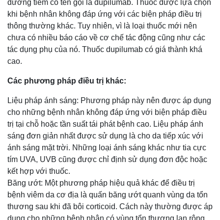
đường tiêm có tên gọi là dupilumab. Thuốc được lựa chọn
khi bệnh nhân không đáp ứng với các biện pháp điều trị
thông thường khác. Tuy nhiên, vì là loại thuốc mới nên
chưa có nhiều báo cáo về cơ chế tác động cũng như các
tác dụng phụ của nó. Thuốc dupilumab có giá thành khá
cao.
Các phương pháp điều trị khác:
Liệu pháp ánh sáng: Phương pháp này nên được áp dụng
cho những bệnh nhân không đáp ứng với biện pháp điều
trị tại chỗ hoặc tần suất tái phát bệnh cao. Liệu pháp ánh
sáng đơn giản nhất được sử dụng là cho da tiếp xúc với
ánh sáng mặt trời. Những loại ánh sáng khác như tia cực
tím UVA, UVB cũng được chỉ định sử dụng đơn độc hoặc
kết hợp với thuốc.
Băng ướt: Một phương pháp hiệu quả khác để điều trị
bệnh viêm da cơ địa là quấn băng ướt quanh vùng da tổn
thương sau khi đã bôi corticoid. Cách này thường được áp
dụng cho những bệnh nhân có vùng tổn thương lan rộng