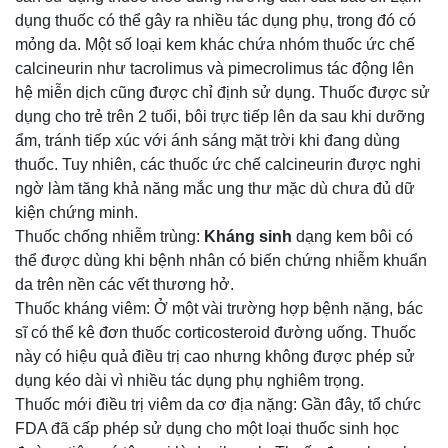
dụng thuốc có thể gây ra nhiều tác dụng phụ, trong đó có
mỏng da. Một số loại kem khác chứa nhóm thuốc ức chế
calcineurin như tacrolimus và pimecrolimus tác động lên
hệ miễn dịch cũng được chỉ định sử dụng. Thuốc được sử
dụng cho trẻ trên 2 tuổi, bôi trực tiếp lên da sau khi dưỡng
ẩm, tránh tiếp xúc với ánh sáng mặt trời khi đang dùng
thuốc. Tuy nhiên, các thuốc ức chế calcineurin được nghi
ngờ làm tăng khả năng mắc ung thư mặc dù chưa đủ dữ
kiện chứng minh.
Thuốc chống nhiễm trùng:
Kháng sinh
dạng kem bôi có
thể được dùng khi bệnh nhân có biến chứng nhiễm khuẩn
da trên nền các vết thương hở.
Thuốc kháng viêm: Ở một vài trường hợp bệnh nặng, bác
sĩ có thể kê đơn thuốc corticosteroid đường uống. Thuốc
này có hiệu quả điều trị cao nhưng không được phép sử
dụng kéo dài vì nhiều tác dụng phụ nghiêm trọng.
Thuốc mới điều trị viêm da cơ địa nặng: Gần đây, tổ chức
FDA đã cấp phép sử dụng cho một loại thuốc sinh học