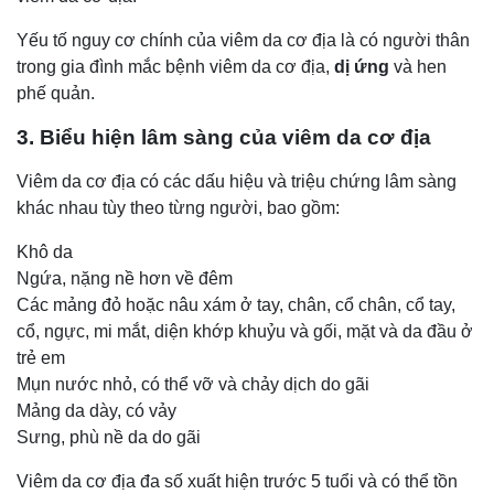
Yếu tố nguy cơ chính của viêm da cơ địa là có người thân
trong gia đình mắc bệnh viêm da cơ địa,
dị ứng
và hen
phế quản.
3. Biểu hiện lâm sàng của viêm da cơ địa
Viêm da cơ địa có các dấu hiệu và triệu chứng lâm sàng
khác nhau tùy theo từng người, bao gồm:
Khô da
Ngứa, nặng nề hơn về đêm
Các mảng đỏ hoặc nâu xám ở tay, chân, cổ chân, cổ tay,
cổ, ngực, mi mắt, diện khớp khuỷu và gối, mặt và da đầu ở
trẻ em
Mụn nước nhỏ, có thể vỡ và chảy dịch do gãi
Mảng da dày, có vảy
Sưng, phù nề da do gãi
Viêm da cơ địa đa số xuất hiện trước 5 tuổi và có thể tồn