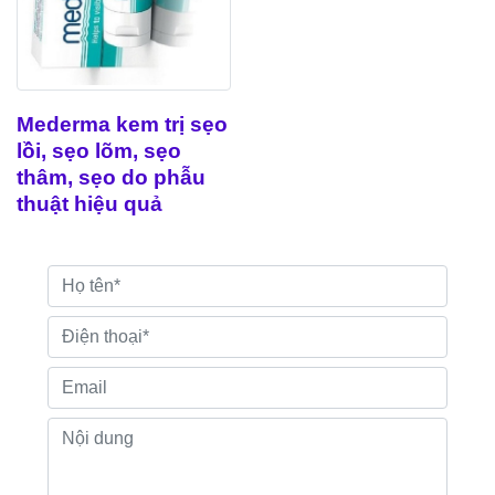
Mederma kem trị sẹo
lồi, sẹo lõm, sẹo
thâm, sẹo do phẫu
thuật hiệu quả