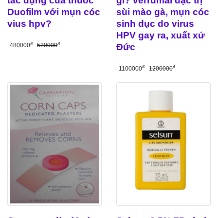
gì? verrumal đặc trị
tác dụng của thuốc
sùi mào gà, mụn cóc
Duofilm với mụn cóc
sinh dục do virus
vius hpv?
HPV gay ra, xuất xứ
đ
đ
Đức
480000
520000
đ
đ
1100000
1200000