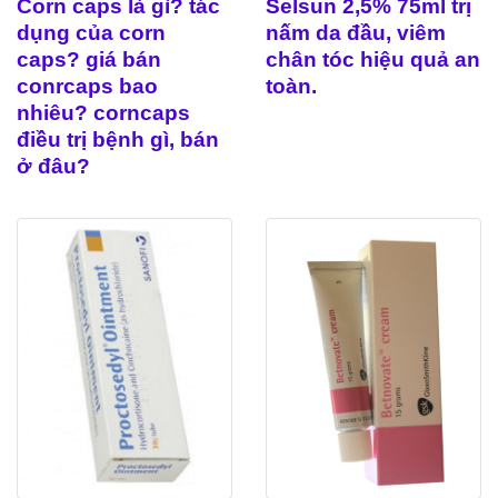
Corn caps là gì? tác
Selsun 2,5% 75ml trị
dụng của corn
nấm da đầu, viêm
caps? giá bán
chân tóc hiệu quả an
conrcaps bao
toàn.
nhiêu? corncaps
điều trị bệnh gì, bán
ở đâu?